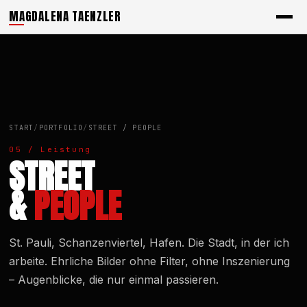
MAGDALENA TAENZLER
START
/
PORTFOLIO
/
STREET / PEOPLE
05 / Leistung
STREET
&
PEOPLE
St. Pauli, Schanzenviertel, Hafen. Die Stadt, in der ich
arbeite. Ehrliche Bilder ohne Filter, ohne Inszenierung
– Augenblicke, die nur einmal passieren.